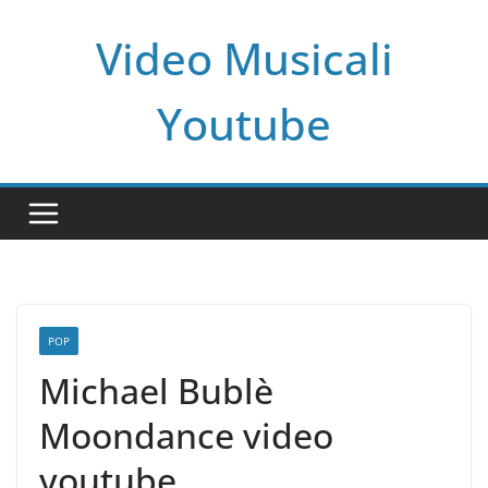
Salta
Video Musicali
al
contenuto
Youtube
POP
Michael Bublè
Moondance video
youtube