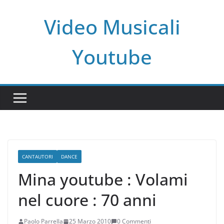
Salta
Video Musicali
al
contenuto
Youtube
CANTAUTORI
DANCE
Mina youtube : Volami
nel cuore : 70 anni
Paolo Parrella
25 Marzo 2010
0 Commenti